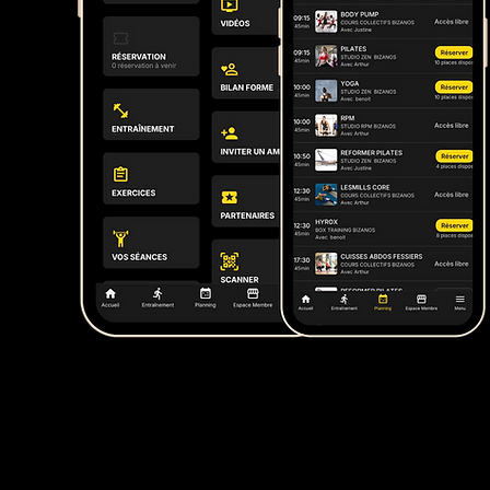
enu à ce
tre application.
e-cliquez sur la zone